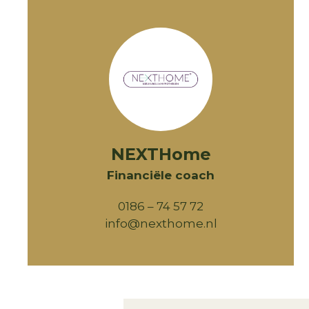
NEXTHome
Financiële coach
0186 – 74 57 72
info@nexthome.nl