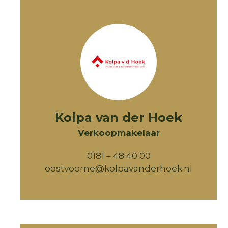
Kolpa van der Hoek
Verkoopmakelaar
0181 – 48 40 00
oostvoorne@kolpavanderhoek.nl