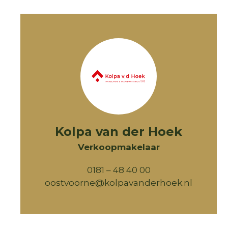
Kolpa van der Hoek
Verkoopmakelaar
0181 – 48 40 00
oostvoorne@kolpavanderhoek.nl