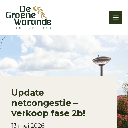
Ga
naar
de
inhoud
Update
netcongestie –
verkoop fase 2b!
13 mei 2026