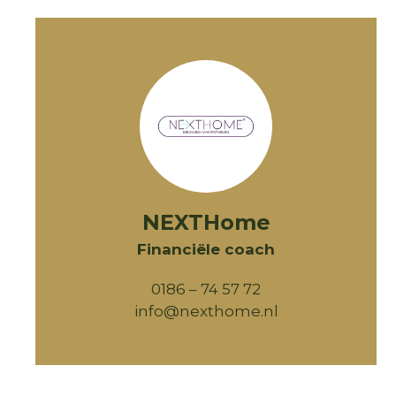
NEXTHome
Financiële coach
0186 – 74 57 72
info@nexthome.nl